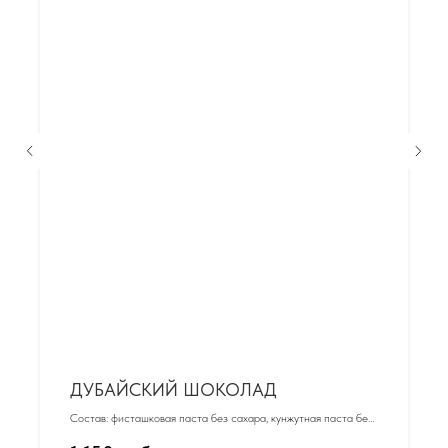
ДУБАЙСКИЙ ШОКОЛАД
Состав: фисташковая паста без сахара, кунжутная паста без
сахара, тесто Катаифи, молочный шоколад