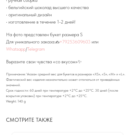
• ручная сборка
• бельгийский шоколад высшего качества
• оригинальный дизайн
• изготовление в течение 1-2 дней!
На фото представлен букет размера S
Для уникального заказа:
+79253609603
или
✍
Whatsapp
/
Telegram
Выразите свои чувства «со вкусом»✨
Примечание: Указан средний вес для букетов в размерах «XS», «S», «M» и «L».
Фактический вес изделия незначительно может отличаться от приведённых
значений.
Срок годности: 60 дней при температуре +2°С до +25°С. 30 дней (после
вскрытия упаковки) при температуре +2°С до +25°С.
Weight: 140 g
СМОТРИТЕ ТАКЖЕ