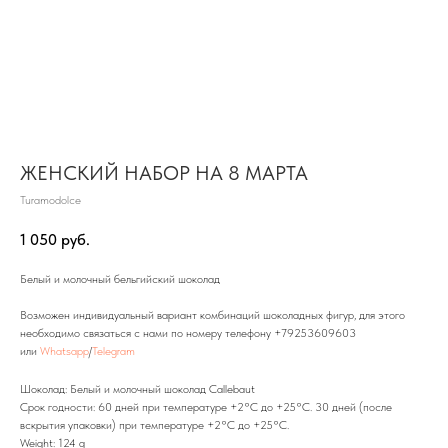
ЖЕНСКИЙ НАБОР НА 8 МАРТА
Turamodolce
1 050
руб.
Белый и молочный бельгийский шоколад
Возможен индивидуальный вариант комбинаций шоколадных фигур, для этого
необходимо связаться с нами по номеру телефону
+79253609603
или
Whatsapp
/
Telegram
Шоколад: Белый и молочный шоколад Callebaut
Срок годности: 60 дней при температуре +2°С до +25°С. 30 дней (после
вскрытия упаковки) при температуре +2°С до +25°С.
Weight: 124 g